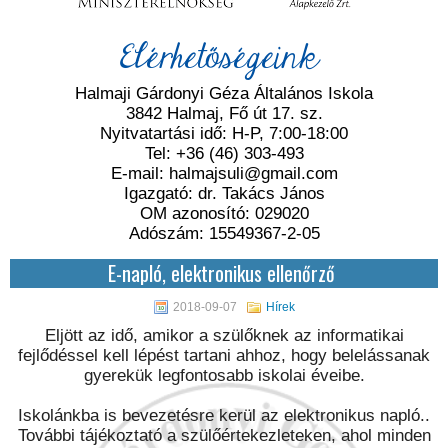
Elérhetőségeink
Halmaji Gárdonyi Géza Általános Iskola
3842 Halmaj, Fő út 17. sz.
Nyitvatartási idő: H-P, 7:00-18:00
Tel: +36 (46) 303-493
E-mail: halmajsuli@gmail.com
Igazgató: dr. Takács János
OM azonosító: 029020
Adószám: 15549367-2-05
E-napló, elektronikus ellenőrző
2018-09-07
Hírek
Eljött az idő, amikor a szülőknek az informatikai
fejlődéssel kell lépést tartani ahhoz, hogy belelássanak
gyerekük legfontosabb iskolai éveibe.
Iskolánkba is bevezetésre kerül az elektronikus napló..
További tájékoztató a szülőértekezleteken, ahol minden