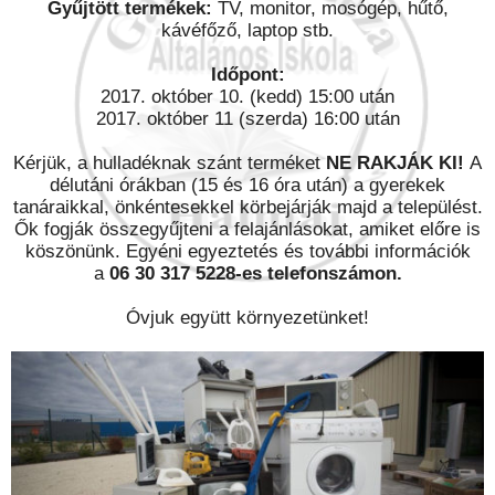
Gyűjtött termékek:
TV, monitor, mosógép, hűtő,
kávéfőző, laptop stb.
Időpont:
2017. október 10. (kedd) 15:00 után
2017. október 11 (szerda) 16:00 után
Kérjük, a hulladéknak szánt terméket
NE RAKJÁK KI!
A
délutáni órákban (15 és 16 óra után) a gyerekek
tanáraikkal, önkéntesekkel körbejárják majd a települést.
Ők fogják összegyűjteni a felajánlásokat, amiket előre is
köszönünk. Egyéni egyeztetés és további információk
a
06 30 317 5228-es telefonszámon.
Óvjuk együtt környezetünket!