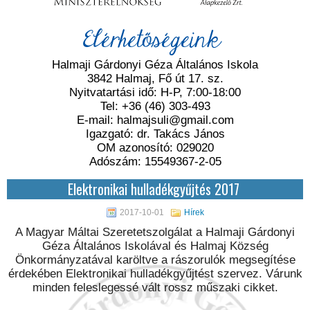
Elérhetőségeink
Halmaji Gárdonyi Géza Általános Iskola
3842 Halmaj, Fő út 17. sz.
Nyitvatartási idő: H-P, 7:00-18:00
Tel: +36 (46) 303-493
E-mail: halmajsuli@gmail.com
Igazgató: dr. Takács János
OM azonosító: 029020
Adószám: 15549367-2-05
Elektronikai hulladékgyűjtés 2017
2017-10-01
Hírek
A Magyar Máltai Szeretetszolgálat a Halmaji Gárdonyi
Géza Általános Iskolával és Halmaj Község
Önkormányzatával karöltve a rászorulók megsegítése
érdekében Elektronikai hulladékgyűjtést szervez. Várunk
minden feleslegessé vált rossz műszaki cikket.