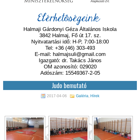
Elérhetőségeink
Halmaji Gárdonyi Géza Általános Iskola
3842 Halmaj, Fő út 17. sz.
Nyitvatartási idő: H-P, 7:00-18:00
Tel: +36 (46) 303-493
E-mail: halmajsuli@gmail.com
Igazgató: dr. Takács János
OM azonosító: 029020
Adószám: 15549367-2-05
Judo bemutató
2017-04-06
Galéria
,
Hírek