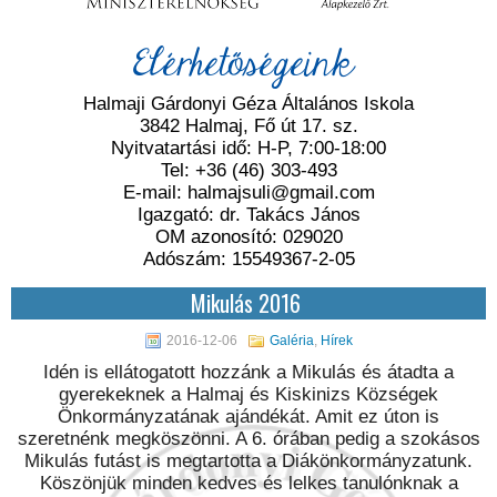
Elérhetőségeink
Halmaji Gárdonyi Géza Általános Iskola
3842 Halmaj, Fő út 17. sz.
Nyitvatartási idő: H-P, 7:00-18:00
Tel: +36 (46) 303-493
E-mail: halmajsuli@gmail.com
Igazgató: dr. Takács János
OM azonosító: 029020
Adószám: 15549367-2-05
Mikulás 2016
2016-12-06
Galéria
,
Hírek
Idén is ellátogatott hozzánk a Mikulás és átadta a
gyerekeknek a Halmaj és Kiskinizs Községek
Önkormányzatának ajándékát. Amit ez úton is
szeretnénk megköszönni. A 6. órában pedig a szokásos
Mikulás futást is megtartotta a Diákönkormányzatunk.
Köszönjük minden kedves és lelkes tanulónknak a