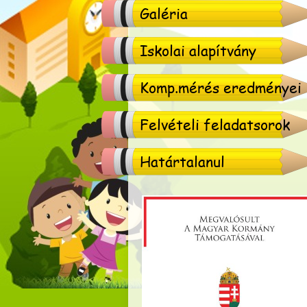
Galéria
Iskolai alapítvány
Komp.mérés eredményei
Felvételi feladatsorok
Határtalanul